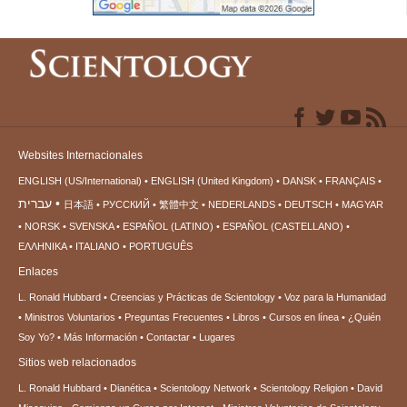
Websites Internacionales
ENGLISH (US/International)
ENGLISH (United Kingdom)
DANSK
FRANÇAIS
עברית
日本語
РУССКИЙ
繁體中文
NEDERLANDS
DEUTSCH
MAGYAR
NORSK
SVENSKA
ESPAÑOL (LATINO)
ESPAÑOL (CASTELLANO)
ΕΛΛΗΝΙΚA
ITALIANO
PORTUGUÊS
Enlaces
L. Ronald Hubbard
Creencias y Prácticas de Scientology
Voz para la Humanidad
Ministros Voluntarios
Preguntas Frecuentes
Libros
Cursos en línea
¿Quién
Soy Yo?
Más Información
Contactar
Lugares
Sitios web relacionados
L. Ronald Hubbard
Dianética
Scientology Network
Scientology Religion
David