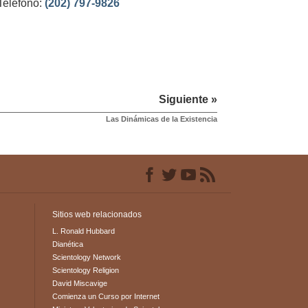
Teléfono:
(202) 797-9826
Siguiente »
Las Dinámicas de la Existencia
Sitios web relacionados
L. Ronald Hubbard
Dianética
Scientology Network
Scientology Religion
David Miscavige
Comienza un Curso por Internet