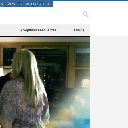
SITIOS WEB RELACIONADOS
Preguntas Frecuentes
Libros
Antecedentes y principios básicos
Libros Iniciales
Dentro de una Iglesia
Audiolibros
La Organización de Scientology
Conferencias Introductorias
Películas
ay
deo