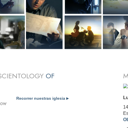
 SCIENTOLOGY
OF
M
Lu
Recorrer nuestras iglesia
▶
SHOW
14
Es
Ob