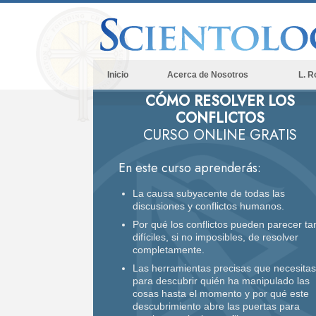
Inicio
Acerca de Nosotros
L. R
CÓMO RESOLVER LOS
CONFLICTOS
CURSO ONLINE GRATIS
En este curso aprenderás:
La causa subyacente de todas las
discusiones y conflictos humanos.
Por qué los conflictos pueden parecer ta
difíciles, si no imposibles, de resolver
completamente.
Las herramientas precisas que necesitas
para descubrir quién ha manipulado las
cosas hasta el momento y por qué este
descubrimiento abre las puertas para