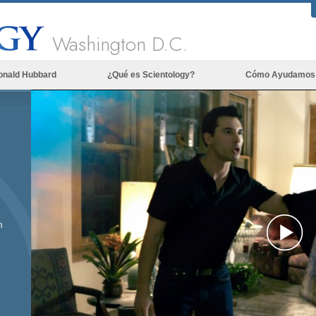
Washington D.C.
onald Hubbard
¿Qué es Scientology?
Cómo Ayudamos
Creencias y Prácticas
Credos y Códigos de Scientology
Qué dicen los Scientologists acerca
de Scientology
Conoce a un Scientologist
Dentro de una Iglesia
n
Los Principios Básicos de Scientology
Pl
Una Introducción a Dianética
Vi
Amor y Odio: ¿Qué es Grandeza?