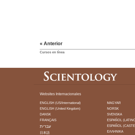
« Anterior
Cursos en línea
Websites Internacionales
ENGLISH (US/International)
MAGYAR
ENGLISH (United Kingdom)
NORSK
DANSK
SVENSKA
FRANÇAIS
ESPAÑOL (LATIN
עברית
ESPAÑOL (CAST
ΕΛΛΗΝΙΚA
日本語