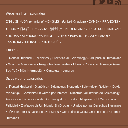
Websites Internacionales
ENGLISH (US/International)
ENGLISH (United Kingdom)
DANSK
FRANÇAIS
עברית
日本語
РУССКИЙ
繁體中文
NEDERLANDS
DEUTSCH
MAGYAR
NORSK
SVENSKA
ESPAÑOL (LATINO)
ESPAÑOL (CASTELLANO)
ΕΛΛΗΝΙΚA
ITALIANO
PORTUGUÊS
Enlaces
L. Ronald Hubbard
Creencias y Prácticas de Scientology
Voz para la Humanidad
Ministros Voluntarios
Preguntas Frecuentes
Libros
Cursos en línea
¿Quién
Soy Yo?
Más Información
Contactar
Lugares
Sitios web relacionados
L. Ronald Hubbard
Dianética
Scientology Network
Scientology Religion
David
Miscavige
Comienza un Curso por Internet
Ministros Voluntarios de Scientology
Asociación Internacional de Scientologists
Freedom Magazine
El Camino a la
Felicidad
En Apoyo de Un Mundo Sin Drogas
Unidos por los Derechos Humanos
Jóvenes por los Derechos Humanos
Comisión de Ciudadanos por los Derechos
Humanos