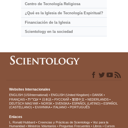
Centro de Tecnología Religiosa
¿Qué es la Iglesia de Tecnología Espiritual?
Financiación de la Iglesia
Scientology en la sociedad
Websites Internacionales
ENGLISH (US/International)
ENGLISH (United Kingdom)
DANSK
עברית
FRANÇAIS
日本語
РУССКИЙ
繁體中文
NEDERLANDS
DEUTSCH
MAGYAR
NORSK
SVENSKA
ESPAÑOL (LATINO)
ESPAÑOL
(CASTELLANO)
ΕΛΛΗΝΙΚA
ITALIANO
PORTUGUÊS
Enlaces
L. Ronald Hubbard
Creencias y Prácticas de Scientology
Voz para la
Humanidad
Ministros Voluntarios
Preguntas Frecuentes
Libros
Cursos