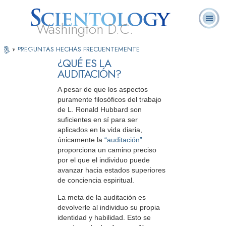
Washington D.C.
Presiona
Acerca de
L. Ronald
¿Qué es
Ministros
Preguntas
»
PREGUNTAS HECHAS FRECUENTEMENTE
Libros
"Reproducir"
Nosotros
Hubbard
Scientology?
Voluntarios
Frecuentes
para
¿QUÉ ES LA
Ver
AUDITACIÓN?
el
Video
A pesar de que los aspectos
puramente filosóficos del trabajo
de L. Ronald Hubbard son
suficientes en sí para ser
aplicados en la vida diaria,
únicamente la
“auditación”
proporciona un camino preciso
por el que el individuo puede
avanzar hacia estados superiores
de conciencia espiritual.
La meta de la auditación es
devolverle al individuo su propia
identidad y habilidad. Esto se