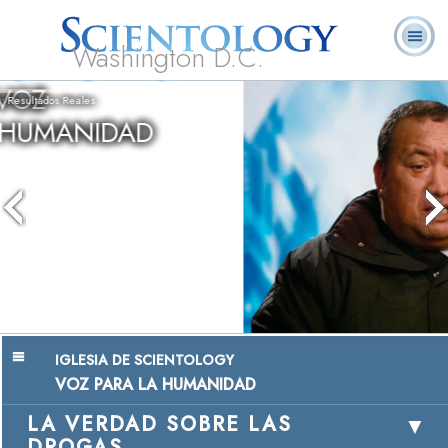
Washington D.C.
Acerca de
L. Ronald
¿Qué es
Ministros
Preguntas
Libros
Nosotros
Hubbard
Scientology?
Voluntarios
Frecuentes
Chairman, Mangere Maori Wardens
Association
Ver Video
IGLESIA DE SCIENTOLOGY
VOZ PARA LA HUMANIDAD
LA VERDAD SOBRE LAS
DROGAS