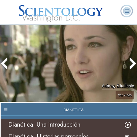
Washington D.C.
Acerca de
L. Ronald
¿Qué es
Ministros
Preguntas
Libros
Nosotros
Hubbard
Scientology?
Voluntarios
Frecuentes
Aubrey, Estudiante
Ver Video
DIANÉTICA
Dianética: Una introducción
Dianética: Historias personales