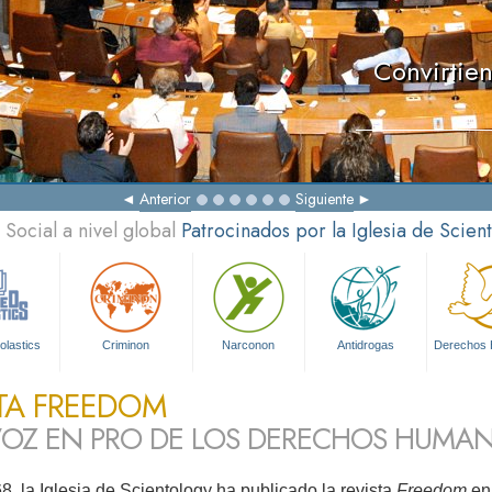
Convirtie
Anterior
Siguiente
Social a nivel global
Patrocinados por la Iglesia de Scien
olastics
Criminon
Narconon
Antidrogas
Derechos
TA FREEDOM
OZ EN PRO DE LOS DERECHOS HUMA
, la Iglesia de Scientology ha publicado la revista
Freedom
en 