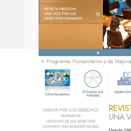
REVISTA FREEDOM:
UNA VOZ POR LOS
DERECHOS HUMANOS
Programas Humanitarios y de Mejora 
▼
El Camino a la
Applied Sch
Cómo Ayudamos
Felicidad
REVIS
UNIDOS POR LOS DERECHOS
UNA V
HUMANOS
HACIENDO DE LOS DERECHOS
HUMANOS UNA REALIDAD GLOBAL
Desde 1968