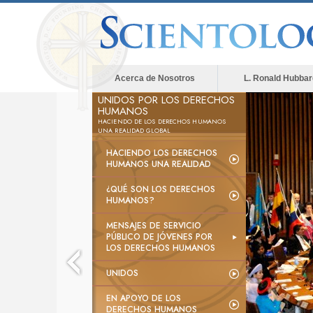
Acerca de Nosotros
L. Ronald Hubbar
UNIDOS POR LOS DERECHOS
HUMANOS
HACIENDO DE LOS DERECHOS HUMANOS
UNA REALIDAD GLOBAL
HACIENDO LOS DERECHOS
HUMANOS UNA REALIDAD
¿QUÉ SON LOS DERECHOS
HUMANOS?
MENSAJES DE SERVICIO
PÚBLICO DE JÓVENES POR
LOS DERECHOS HUMANOS
UNIDOS
EN APOYO DE LOS
DERECHOS HUMANOS