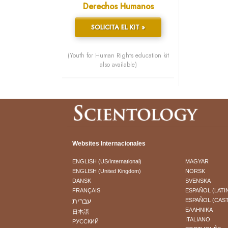
Derechos Humanos
SOLICITA EL KIT »
(Youth for Human Rights education kit
also available)
Websites Internacionales
ENGLISH (US/International)
MAGYAR
ENGLISH (United Kingdom)
NORSK
DANSK
SVENSKA
FRANÇAIS
ESPAÑOL (LATI
עברית
ESPAÑOL (CAS
ΕΛΛΗΝΙΚA
日本語
ITALIANO
РУССКИЙ