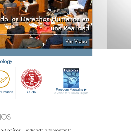
ndo los Derechos Humanos en
una Realidad
Ver Video
tology
Freedom Magazine
▶
 Humanos
CCHR
A Voice for Human Rights
NOS
20 países. Dedicada a fomentar la