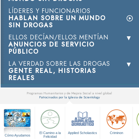
LÍDERES Y FUNCIONARIOS
HABLAN SOBRE UN MUNDO
SIN DROGAS
ELLOS DECÍAN/ELLOS MENTÍAN
ANUNCIOS DE SERVICIO
PÚBLICO
LA VERDAD SOBRE LAS DROGAS
GENTE REAL, HISTORIAS
REALES
Programas Humanitarios y de Mejora Social a nivel global
Patrocinados por la Iglesia de Scientology
▼
El Camino a la
Applied Scholastics
Criminon
Cómo Ayudamos
Felicidad