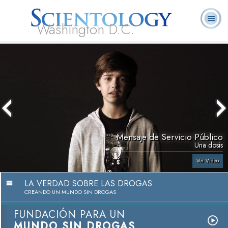
Washington D.C.
Acerca de
L. Ronald
¿Qué es
Ministros
Preguntas
Libros
Nosotros
Hubbard
Scientology?
Voluntarios
Frecuentes
Mensaje de Servicio Público
Una dosis
Ver Video
LA VERDAD SOBRE LAS DROGAS
CREANDO UN MUNDO SIN DROGAS
FUNDACIÓN PARA UN
MUNDO SIN DROGAS