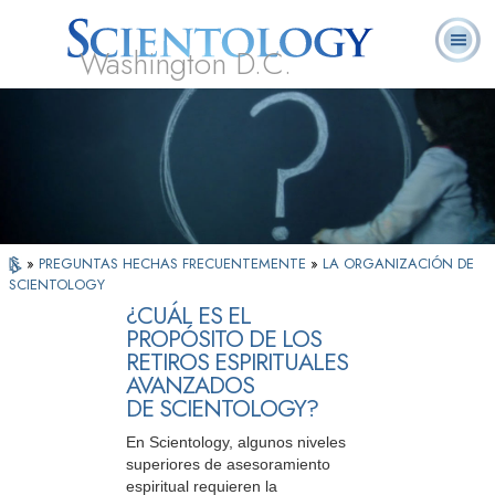
Washington D.C.
Acerca de
L. Ronald
¿Qué es
Ministros
Preguntas
Libros
Nosotros
Hubbard
Scientology?
Voluntarios
Frecuentes
»
PREGUNTAS HECHAS FRECUENTEMENTE
»
LA ORGANIZACIÓN DE
SCIENTOLOGY
¿CUÁL ES EL
PROPÓSITO DE LOS
RETIROS ESPIRITUALES
AVANZADOS
DE SCIENTOLOGY?
En Scientology, algunos niveles
superiores de asesoramiento
espiritual requieren la