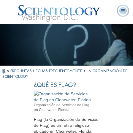
Washington D.C.
Acerca de
L. Ronald
¿Qué es
Ministros
Preguntas
Libros
Nosotros
Hubbard
Scientology?
Voluntarios
Frecuentes
»
PREGUNTAS HECHAS FRECUENTEMENTE
»
LA ORGANIZACIÓN DE
SCIENTOLOGY
¿QUÉ ES FLAG?
Organización de Servicios de Flag
en Clearwater, Florida
Flag (la Organización de Servicios
de Flag) es un retiro religioso
ubicado en Clearwater, Florida.