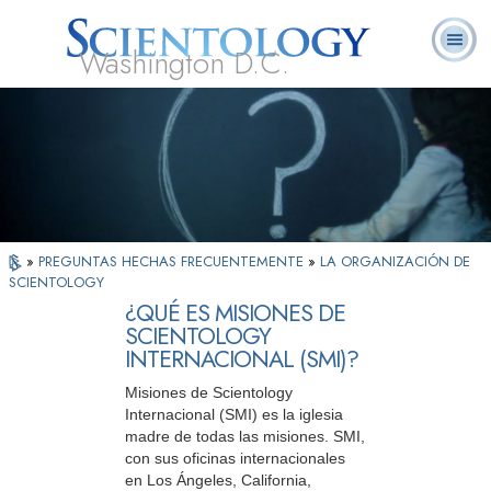
Washington D.C.
Acerca de
L. Ronald
¿Qué es
Ministros
Preguntas
Libros
Nosotros
Hubbard
Scientology?
Voluntarios
Frecuentes
»
PREGUNTAS HECHAS FRECUENTEMENTE
»
LA ORGANIZACIÓN DE
SCIENTOLOGY
¿QUÉ ES MISIONES DE
SCIENTOLOGY
INTERNACIONAL (SMI)?
Misiones de Scientology
Internacional (SMI) es la iglesia
madre de todas las misiones. SMI,
con sus oficinas internacionales
en Los Ángeles, California,